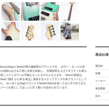
商品仕様
製品名:
 StemはSagoとSeedの間の価格帯のブランドです。 ボディ・ネックの木
の信頼のおける工房に生産を依頼し、 作業効率を上げクオリティを保ち
型番:
現しコストダウンが可能となったモデルとなります。 Stemの意味は
Seed【種】から幹を伸ばし成長するステップアップの為ブランドとして
メーカー:
た。 ゆくゆくはSagoブランドでSeedやStemを使ってきた中で出てきた
イメージを形にしてほしいと言う願いが込められています。
製品重量:
区分: