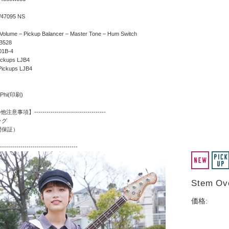
W47095 NS
 Volume – Pickup Balancer – Master Tone – Hum Switch
B528
01B-4
ickups LJB4
Pickups LJB4
i Phi(印刷)
】-----------------------------------
ッグ
間保証）
--------------------------------------
Stem O
価格: