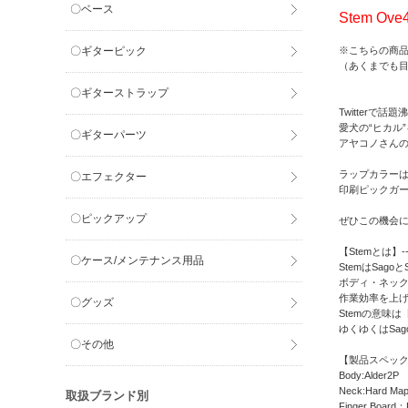
〇ベース
Stem Ov
〇ギターピック
※こちらの商
（あくまでも
〇ギターストラップ
Twitter
愛犬の“ヒカル
〇ギターパーツ
アヤコノさんの
ラップカラー
〇エフェクター
印刷ピックガー
〇ピックアップ
ぜひこの機会
【Stemとは】-------
〇ケース/メンテナンス用品
StemはSag
ボディ・ネッ
作業効率を上
〇グッズ
Stemの意味
ゆくゆくはSa
〇その他
【製品スペック】-------
Body:Alder2P
Neck:Hard Map
取扱ブランド別
Finger Board