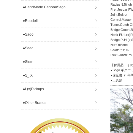
Radius:9.5inch
●HandMade Canon×Sago
Fret:Jescar F
Joint:Bolt-on
Control:Master
●Reodell
Tuner:Gotoh G
Bridge:Gotoh 2
●Sago
Neck PU:L(x)P
Bridge PU:L(x)
Nut:OilBone
●Seed
Color:ヒカル
Pick Guard:Ph
●Stem
【付属品・その他注意事項
●Sago ギグバ
●S_IX
●保証書（5年
●工具類
-------------------
●L(x)Pickups
●Other Brands