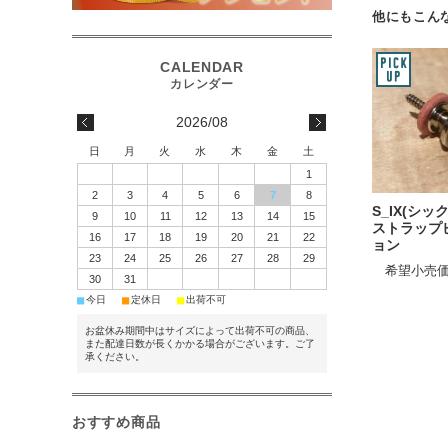
他にもこんな
2026/08
日
月
火
水
木
金
土
1
2
3
4
5
6
7
8
S_IX(シッ
9
10
11
12
13
14
15
ストラップ
16
17
18
19
20
21
22
ョン
23
24
25
26
27
28
29
希望小売価
30
31
■
■
■
今日
定休日
出荷不可
お盆休み期間中はサイズによって出荷不可の商品、
また配達日数が長くかかる場合がございます。ご了
承ください。
おすすめ商品