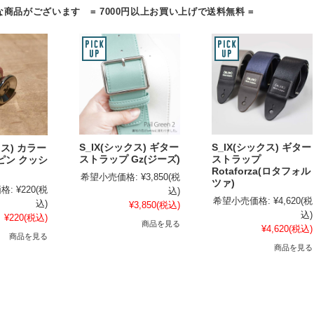
商品がございます = 7000円以上お買い上げで送料無料 =
S_IX(シックス) ギター
S_IX(シックス) ギター
クス) カラー
ストラップ Gz(ジーズ)
ストラップ
ピン クッシ
Rotaforza(ロタフォル
希望小売価格:
¥3,850
(税
ツァ)
格:
¥220
(税
込)
希望小売価格:
¥4,620
(税
込)
¥3,850
(税込)
込)
¥220
(税込)
商品を見る
¥4,620
(税込)
商品を見る
商品を見る