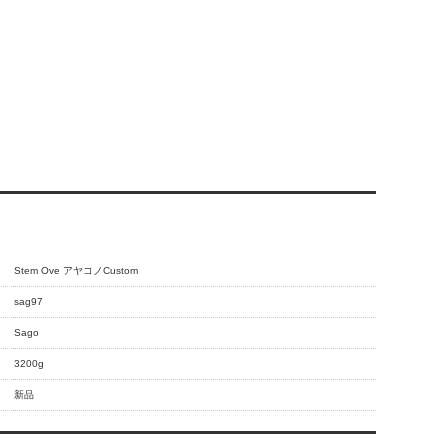
Stem Ove アヤコノCustom
sag97
Sago
3200g
新品