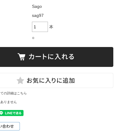
Sago
sag97
本
○
いての詳細はこちら
はありません