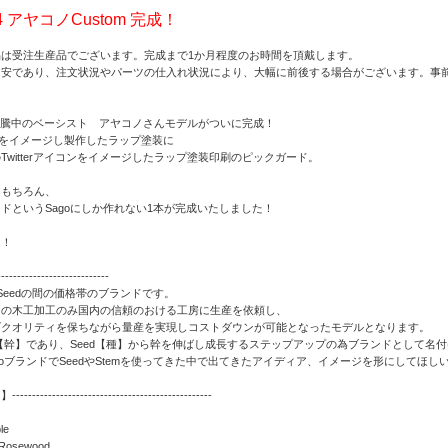
e4 アヤコノCustom 完成！
品は受注生産品でございます。完成まで1か月程度のお時間を頂戴します。
目安であり、注文状況やパーツの仕入れ状況により、大幅に前後する場合がございます。事
で話題沸騰中のベーシスト アヤコノさんモデルがついに完成！
”をイメージし製作したラップ塗装に
Twitterアイコンをイメージしたラップ塗装印刷のピックガード。
はもちろん、
ドというSagoにしか作れない1本が完成いたしました！
に！
----------------------
oとSeedの間の価格帯のブランドです。
クの木工加工のみ国内の信頼のおける工房に生産を依頼し、
げクオリティを保ちながら量産を実現しコストダウンが可能となったモデルとなります。
は【幹】であり、Seed【種】から幹を伸ばし成長するステップアップの為ブランドとして名
goブランドでSeedやStemを使ってきた中で出てきたアイディア、イメージを形にしてほ
-------------------------------------------
le
：Rosewood