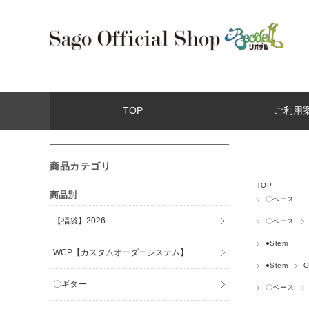
TOP
ご利用
商品カテゴリ
TOP
商品別
〇ベース
【福袋】2026
〇ベース
●Stem
WCP【カスタムオーダーシステム】
●Stem
O
〇ギター
〇ベース