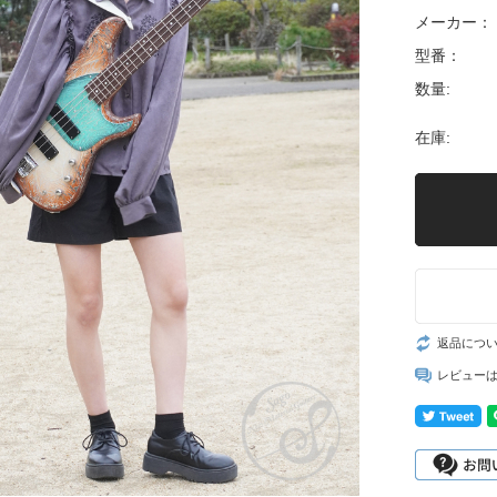
メーカー：
型番：
数量:
在庫:
返品につ
レビュー