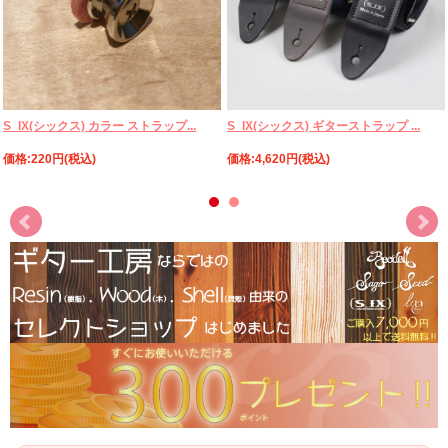
※長さは取り付ける穴の中心から穴の中心を計測しています。
素材：合成皮革
希望小売価格：￥3,500(WITHOUT TAX)
S_IX(シックス) ギターストラップ ...
S_IX(シックス) カラー ストラップ...
価格:4,620円(税込)
価格:220円(税込)