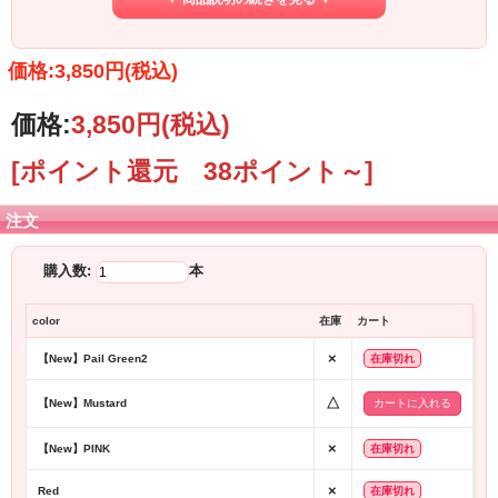
価格:3,850円(税込)
価格:
3,850円
(税込)
[ポイント還元 38ポイント～]
注文
新色追加！
購入数:
本
大人気ストラップ Gz シリーズに新色が登場！
color
在庫
カート
鮮やかなMustard
華やかなPINK
×
そして大人気のPail Green が裏地の色を変えて帰ってきました！
【New】Pail Green2
在庫切れ
定番カラーのBrown/Red/Blackと合わせてぜひ手にしてみてください♪
△
【New】Mustard
ポイントは何といっても高い伸縮性。
×
【New】PINK
在庫切れ
伸びるだけでなく、もとの位置まで戻ってくるのでばねのような役割を果たし、
肩への負担を軽減してくれる。
×
Red
在庫切れ