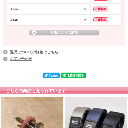
厚みのある合皮は柔らかく、ストラップの幅も広めにとってあるので、
面で肩に当たることにより力を分散させる。
×
Brown
在庫切れ
高い位置で構えたい
近年見る機会の増えた高い位置でベースを構えるスタイル。
×
Black
在庫切れ
ベルト式のストラップでは、長さの調節に限界があるので思いの長さにできない
ことも。
このストラップは高い位置で構えることを想定し設計しているため、
十分な高さまでボディを近づけることが可能に。
自分のプレイスタイルに合ったストラップ選びは、プレイアビリティの向上に
も。
返品についての詳細はこちら
お問い合わせ
カラーバリエーションは、レギュラーカラー3色 そして新色3色の計6色
全てリバーシブル仕様となっているので、楽器や衣装、気分によって付け替える
ことが可能。
レギュラーカラーは Red / Black / Brown の３色 反対の面は全てNavy。
使いやすく、どんな楽器にも合わせやすいカラー展開ながら、
リバーシブルなので内側から見える異なる色がアクセントとなるでしょう。
こちらの商品も見られています
新色は Mustard / Pail Green / PINK の３色 反対の面は全てwhite。
鮮やかでかわいらしいストラップです。
品があり高級感漂うストラップは、衣装と合わせてコーディネートすることも。
商品詳細
サイズ(最短)：幅48ｍｍ×長さ920
サイズ(最長)：幅48ｍｍ×長さ1230