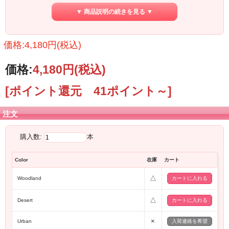
その独特の光沢は、
▼ 商品説明の続きを見る ▼
ギターの色に合わせて選ぶのもよし、衣装に合わせて選ぶのもよし。
自分だけのとっておきの組み合わせを見つけるのが楽しくなります。
反対の面には今年のトレンドであるカモフラージュ柄を採用。
価格:4,180円(税込)
こちらの素材は対照的に、マットな質感かつポップなプリント柄になっており、
ファッションに気軽に合わせていただけます。
どちらの面を使っていても、時折裏面が見えることで、さり気ないオシャレをア
価格:
4,180円
(税込)
ピールできます。
[ポイント還元 41ポイント～]
【あらゆる場面で活躍】
注文
従来のクラシックなデザインのギターストラップは、長さ調節できる幅が少ない
ケースがあり、
頭を抱えることがありますが、 ReGICは最大約35?pの長さ調節機能を実現し、
購入数:
本
ギター・ベース問わずあらゆるプレイ スタイルの方にお使いいただけます。
どの長さで使用していてもリバーシブルのデザインを損なうことなく、最短約
110?pから最長約145?p まで対応できます。
Color
在庫
カート
幅広で安定感があるので、アコースティックギターにもお使いいただけます。(取
り付ける箇所により、ストラップ穴に通す紐を別途ご用意いただく必要がありま
△
Woodland
す。)
△
Desert
【安心の日本製】
×
Urban
入荷連絡を希望