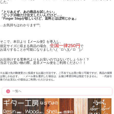
した。
「とりあえず、あの商品を試したい」
「ピック10枚だけ注文したいんだけど…」
「Finger Stepが欲しいけど、送料とほぼ同じかぁ」
…お気持ちはわかります^^;
そこで、本日より【メール便】を導入し、
全国一律250円
規定サイズに収まる商品の場合、
で
お送りすることが可能になりました＼(゜ロ＼)(／ロ゜)／
お出掛けする電車代よりもお安いのではないでしょうか！？
当店でお買い物の際、是非メール便をご利用ください！！
※お届け先の郵便受けに投函するお届け方法です。
ご不在でもお受け取り可能ですが、商品の保障
は致しかねます。 ・
メール便を選択した場合は、お届け希望日時は指定できません。
・代金引
換でのお支払いの場合はご利用いただけません。
一覧へ