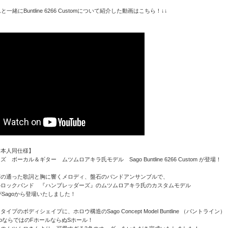
一緒にBuntline 6266 Customについて紹介した動画はこちら！↓↓
ト本人同仕様】
 ボーカル＆ギター ムツムロアキラ氏モデル Sago Buntline 6266 Custom が登場！
芯の通った歌詞と胸に響くメロディ、盤石のバンドアンサンブルで、
のロックバンド 『ハンブレッダーズ』のムツムロアキラ氏のカスタムモデル
がSagoから登場いたしました！
プのボディシェイプに、ホロウ構造のSago Concept Model Buntline （バントライン）
goならではのFホールならぬSホール！