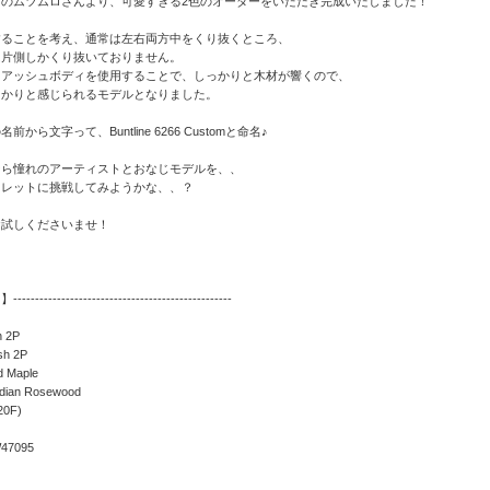
きのムツムロさんより、可愛すぎる2色のオーダーをいただき完成いたしました！
することを考え、通常は左右両方中をくり抜くところ、
は片側しかくり抜いておりません。
トアッシュボディを使用することで、しっかりと木材が響くので、
っかりと感じられるモデルとなりました。
から文字って、Buntline 6266 Customと命名♪
なら憧れのアーティストとおなじモデルを、、
フレットに挑戦してみようかな、、？
お試しくださいませ！
-------------------------------------------
h 2P
sh 2P
d Maple
ndian Rosewood
20F)
W47095