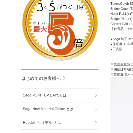
Tuner:Gotoh S
Bridge:Gotoh T
Neck P.U:L(x)
Bridge P.U:L(x
Control:1Vol
【付属品・その他注意事項
●Sago 純正 
●保証書（5年
●工具類
※受注生産品
※納期は時期に
※自動返信メ
はじめてのお客様へ
Sago POINT UP DAYSとは
Sago New Material Guitarsとは
Reodell -リオデル- とは