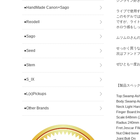
シンライン好
●HandMade Canon×Sago
ライブで使用
このモデルで
●Reodell
ですが、ライ
ホロウ感をし
●Sago
ムツムロさんの名前
せっかく買う
●Seed
次はファンド
ぜひとも一度
●Stem
●S_IX
【製品スペック】-------
●L(x)Pickups
Top:Swamp As
Body:Swamp A
Neck:Light Har
●Other Brands
Finger Board:I
Scale:648mm (
Radius:240mm
Fret:Jescar F
Nut:Oiled bone
Joint:Bolt On