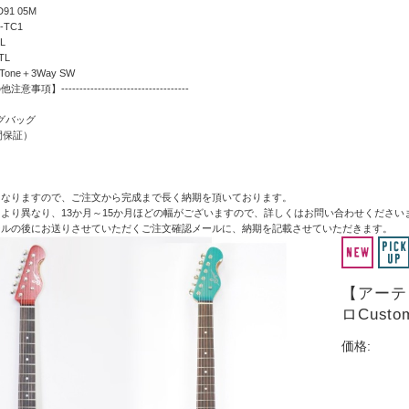
D91 05M
i-TC1
TL
)TL
＋1Tone＋3Way SW
】-----------------------------------
ギグバッグ
間保証）
となりますので、ご注文から完成まで長く納期を頂いております。
より異なり、13か月～15か月ほどの幅がございますので、詳しくはお問い合わせください
ールの後にお送りさせていただくご注文確認メールに、納期を記載させていただきます。
【アーテ
ロCustom
価格: