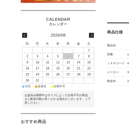
商品仕様
2026/08
日
月
火
水
木
金
土
製品名:
1
型番:
s
2
3
4
5
6
7
8
9
10
11
12
13
14
15
ＪＡＮコード:
4
16
17
18
19
20
21
22
メーカー:
23
24
25
26
27
28
29
30
31
製造年:
■
■
■
今日
定休日
出荷不可
お盆休み期間中はサイズによって出荷不可の商品、
また配達日数が長くかかる場合がございます。ご了
承ください。
おすすめ商品