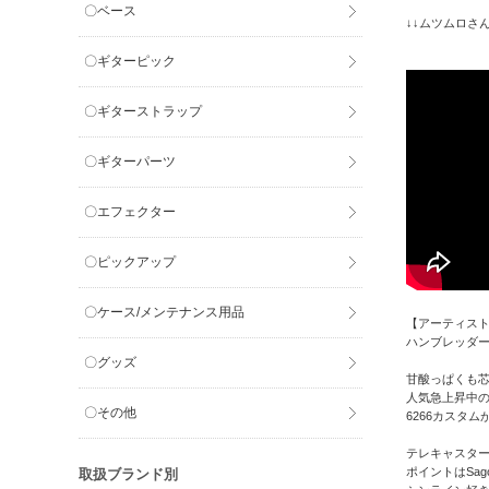
〇ベース
↓↓ムツムロさんと
〇ギターピック
〇ギターストラップ
〇ギターパーツ
〇エフェクター
〇ピックアップ
〇ケース/メンテナンス用品
【アーティス
ハンブレッダーズ
〇グッズ
甘酸っぱくも
人気急上昇中
〇その他
6266カスタム
テレキャスタータイ
ポイントはSa
取扱ブランド別