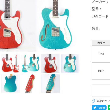
メーカー：
型番：
JANコード
数量:
カラー
Red
Blue
返品につ