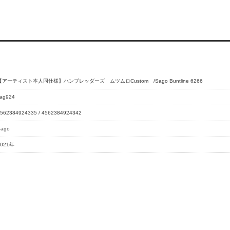
【アーティスト本人同仕様】ハンブレッダーズ ムツムロCustom /Sago Buntline 6266
ag924
562384924335 / 4562384924342
Sago
2021年