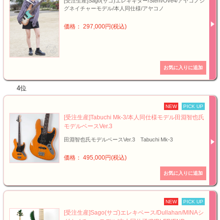
[受注生産]Sago(サゴ)エレキギター/Stem/Ove4/アヤコノシ
グネイチャーモデル/本人同仕様/アヤコノ
価格： 297,000円(税込)
4位
NEW
PICK UP
[受注生産]Tabuchi Mk-3/本人同仕様モデル田淵智也氏
モデルベースVer.3
田淵智也氏モデルベースVer.3 Tabuchi Mk-3
価格： 495,000円(税込)
NEW
PICK UP
[受注生産]Sago(サゴ)エレキベース/Dullahan/MINAシ