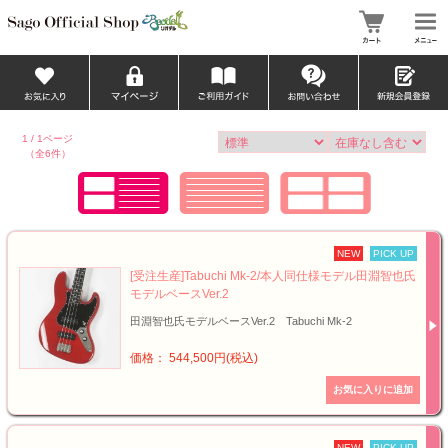
1 / 1ページ
（全6件）
NEW
PICK UP
[受注生産]Tabuchi Mk-2/本人同仕様モデル田淵智也氏
モデルベースVer.2
田淵智也氏モデルベースVer.2 Tabuchi Mk-2
価格： 544,500円(税込)
NEW
PICK UP