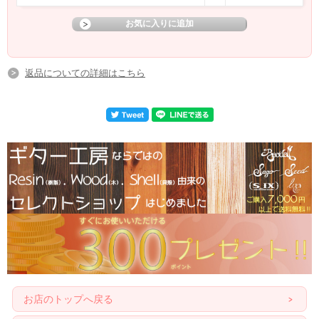
このモデルでは片側しかくり抜いておりません。
ですが、ライトアッシュボディを使用することで、しっかりと木材が響くので、
ホロウ感をしっかりと感じられるモデルとなりました。
ムツムロさんの名前から文字って、Buntline 6266 Customと命名♪
返品についての詳細はこちら
せっかく買うなら憧れのアーティストとおなじモデルを、、
次はファンドフレットに挑戦してみようかな、、？
ぜひとも一度お試しくださいませ！
【製品スペック】--------------------------------------------------
Top:Swamp Ash 2P
Body:Swamp Ash 2P
Neck:Light Hard Maple
Finger Board:Indian Rosewood
Scale:648mm (20F)
Radius:240mm
Fret:Jescar FW47095
Nut:Oiled bone
Joint:Bolt On
Tuner:Gotoh SD91 05M
Bridge:Gotoh Ti-TC1
お店のトップへ戻る
Neck P.U:L(x)TL
Bridge P.U:L(x)TL