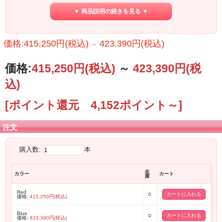
▼ 商品説明の続きを見る ▼
価格:415,250円(税込)
423,390円(税込)
～
価格:
415,250円
(税込)
～
423,390円
(税
込)
【アーティスト本人同仕様】
ハンブレッダーズ ボーカル＆ギター ムツムロアキラ氏モデル Sago Buntline
[ポイント還元 4,152ポイント～]
6266 Custom が登場！
甘酸っぱくも芯の通った歌詞と胸に響くメロディ、盤石のバンドアンサンブル
注文
で、
人気急上昇中のロックバンド 『ハンブレッダーズ』のムツムロアキラ氏のカス
タムモデル
購入数:
本
6266カスタムがSagoから登場いたしました！
テレキャスタータイプのボディシェイプに、ホロウ構造のSago Concept Model
在
カラー
カート
庫
Buntline （バントライン）
ポイントはSagoならではのFホールならぬSホール！
Red
○
シンライン好きのムツムロさんより、可愛すぎる2色のオーダーをいただき完成い
価格:
415,250円(税込)
たしました！
Blue
○
ライブで使用することを考え、通常は左右両方中をくり抜くところ、
価格:
423,390円(税込)