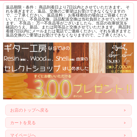
返品期限・条件： 商品到着日より7日以内とさせていただきます。 そ
れを過ぎますと、返品、交換のご要望はお受けできなくなりますの
で、ご了承ください。 返品送料： お客様都合の場合はご容赦くださ
い。ただし、不良品交換、誤品配送交換は当社負担とさせていただき
ます。 不良品： 万一不良品等がございましたら、当店の在庫状況を
確認のうえ、新品、または同等品と交換させていただきます。 商品到
着後7日以内にメールまたは電話でご連絡ください。それを過ぎますと
返品交換のご要望はお受けできなくなりますので、ご了承ください。
お店のトップへ戻る
カートを見る
マイページへ