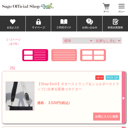
1 / 1ページ
（全7件）
2位
NEW
PICK UP
【Strap Exch】ギターストラップをショルダーストラ
ップに出来る変換コネクター
価格： 3,520円(税込)