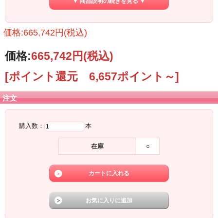
▼ 商品説明の続きを見る ▼
【製品スペック】--------------------------------------------------
Body Back : Walnut2P
価格:665,742円(税込)
BodyTop : Wenge
Neck : Padauk
Finger Board : Wenge
価格:
665,742円
(税込)
Scale : 839mm(29F)
Radius : 10-14inch compoundradius
Fret : Jescar FW47095 Stainless Fret
[ポイント還元 6,657ポイント～]
Joint : Bolt-on
Control : Volume(Magnetic P.U. or Piezo P.U. select SW)
+ Tone + Mini Toggle SW(Auto tap) + Coil Tap SW
注文
Tuner : Gotoh SGS510MG-T
Bridge : Schaller Lock Meister w/Graph tech ghost pickup
Neck PU : L(x) Twin Rail Humbucker
購入数：
本
BridgePU : L(x) Twin Rail Humbucker
Pickguard : Acrylic
Nut : Lock Nut
在庫
○
Color : Natural
【付属品・その他注意事項】-----------------------------------
●Sago オリジナルギグバッグ
●保証書（5年間保証）
●工具類
●完成写真を収めたディスク