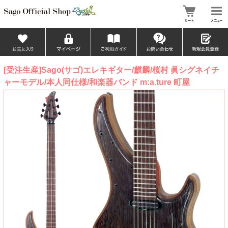
[受注生産]Sago(サゴ)エレキギター/麒麟/桜村 眞シグネイチ
ャーモデル/本人同仕様/和楽器バンド m:a.ture 町屋