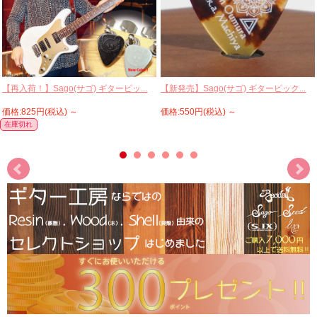
【再入荷！】Sago(サゴ) ギターピッ...
【新発売】Sago(サゴ) ギターピック...
価格:825円(税込)
～
価格:550円(税込)
～
在庫切れ