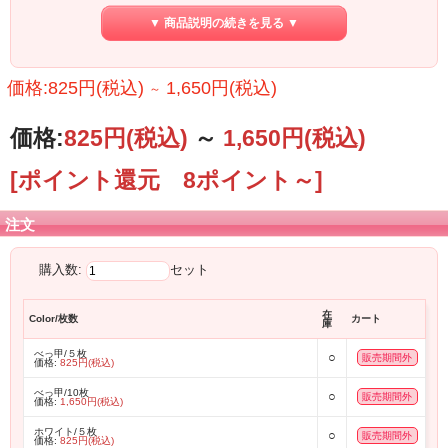
大きく描かれたインパクトのある「10」の文字に
▼ 商品説明の続きを見る ▼
かわいく顔を出すねずみくん。
ぜひこの機会にゲットしてください！
厚み：1.0ｍｍ
※5枚セット売りとなります。
価格:825円(税込)
1,650円(税込)
～
【ホワイトパール】
価格:
825円
(税込)
～
1,650円
(税込)
トライアングル型の美しいホワイトパールピック。
全体的に落ち着いた色合いながら、
「10」の文字だけはきらきら輝くシルバーがアクセント。
[ポイント還元 8ポイント～]
大きく持ちやすいトライアングル型は1枚は持っておきたいです。
厚み：1.0ｍｍ
※5枚セット売りとなります。
注文
【べっ甲×ホワイトパールセット】
購入数:
セット
どっちも欲しい！けど合わせて10枚もいらない。。
そんなあなたにお勧めの2種類セット！
在
Color/枚数
カート
庫
2種×3枚のセットで販売いたします！
べっ甲/５枚
○
販売期間外
価格:
825円(税込)
10周年の記念ピック！
べっ甲/10枚
ぜひゲットしてください！
○
販売期間外
価格:
1,650円(税込)
ホワイト/５枚
○
販売期間外
価格:
825円(税込)