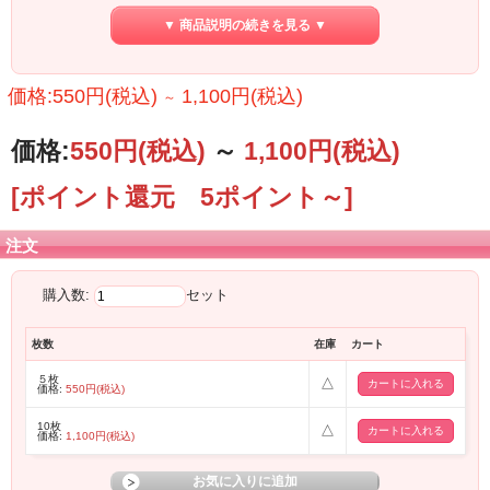
その中でテクニカルなプレイでオーディエンスを魅了するギタリスト桜村眞
▼ 商品説明の続きを見る ▼
（a.k.a町屋）氏モデルの
NEWモデルピックがこの度発売となります。
桜村眞氏のモデルピックのイラストデザインはそのままに、
価格:550円(税込)
1,100円(税込)
～
ベッコウ色にホワイトの箔押しで落ち着いた色合いで仕上げた今回のモデルは
ファンの方々の必須アイテムとなるでしょう。
価格:
550円
(税込)
～
1,100円
(税込)
おなじみのティアドロップ型、1.2ｍｍのセルロース素材のピックは
耐久性を発揮し、またアタック感のあるゴリっとしたサウンドを
奏でることができ、ファンのみならず多くのギタリストに使用していただきたい
[ポイント還元 5ポイント～]
ピックです。
こちらの商品は10枚セットでの販売となります。
注文
購入数:
セット
枚数
在庫
カート
５枚
△
価格:
550円(税込)
10枚
△
価格:
1,100円(税込)