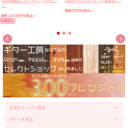
Seed 桜村眞シグネイチャーモデル
Sago(サゴ) ギターピック 和楽器バ...
【...
価格:550円(税込)
～
価格:110,000円(税込)
～
在庫切れ
お店のトップへ戻る
カートを見る