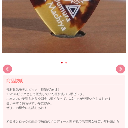
商品説明
桜村眞氏モデルピック 待望のVer.2！
1.5ｍｍピックとして販売していた桜村氏べっ甲ピック。
ご本人のご要望もあり今回少し薄くなって、1.2ｍｍが登場いたしました！
使いやすく持ちやすい形に厚み。
ぜひこの機会にお試しあれ！
和楽器とロックの融合で独自のメロディーと世界観で老若男女幅広い年齢層から
支持を受けているロックバンド‘‘和楽器バンド’’