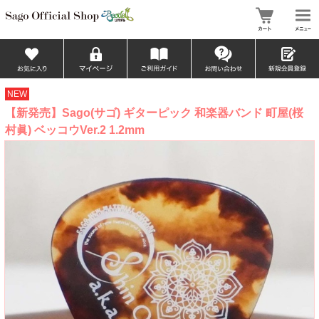
NEW
【新発売】Sago(サゴ) ギターピック 和楽器バンド 町屋(桜
村眞) ベッコウVer.2 1.2mm