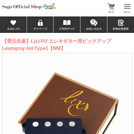
【受注生産】L(x) PU エレキギター用ピックアップ
Leamgray 4st-Type1【MM】