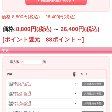
▼ 商品説明の続きを見る ▼
価格:8,800円(税込)
26,400円(税込)
～
価格:
8,800円
(税込)
～
26,400円
(税込)
[ポイント還元 88ポイント～]
あらゆるタイプのギター・ベース製作に携わり、培ったノウハウ。
理屈などでは数値化できない“良い音”。
それは決して製作者のエゴであってはならず、ただ単純なもの。
注文
プラグインした途端、“いつまでも弾いていたい”と感じる音を追求。
購入数:
個
LST2はAlnico5 マグネットにPlain Enamelワイヤーを採用。
LST1と比べて僅かに巻き数を増やすことで得た“芳醇”な倍音は、
アンサンブルで真価を発揮する。フルチューブアンプはもちろん、デジタル
在
内容
カート
庫
プロセッサーとの相性も良く、現代の音楽に寄り添うサウンドに仕上がった。
Neckポジション用
×
入荷連絡を希望
価格:
8,800円(税込)
Middleポジション用
×
入荷連絡を希望
価格:
8,800円(税込)
Bridgeポジション用
×
入荷連絡を希望
価格:
8,800円(税込)