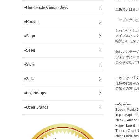
●HandMade Canon×Sago
単板製とはま
トップに空いた
●Reodell
しっかりとし
●Sago
メイプルネック
輪郭がしっか
●Seed
激しいステー
ひずませたロ
まろやかなアコ
●Stem
こちらはご注
●S_IX
仕様の変更や
ご希望の方は
●L(x)Pickups
---Spec---
●Other Brands
Body：Maple 2
Top：Maple 2P
Neck：African
Finger Board
Tuner：Gotoh 
Nut：Oiled Bon