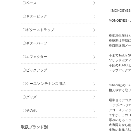
〇ベース
【MONOEYE
〇ギターピック
MONOEYES
〇ギターストラップ
※受注生産品
※納期は時期に
〇ギターパーツ
※自動返信メ
今までToddy SG 
〇エフェクター
ソリッドボデ
今回のTD-03
〇ピックアップ
トップバック
〇ケース/メンテナンス用品
Gibson社の
抱えやすく取
〇グッズ
通常セミアコ
トップ/バック
アコースティ
〇その他
ですが、このT
厚みのあるト
表裏両方から
取扱ブランド別
実際の製作方法