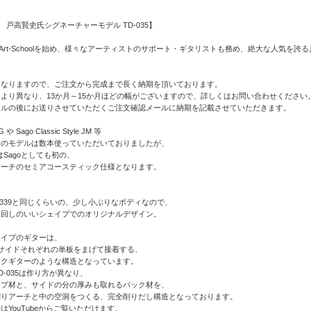
S 戸高賢史氏シグネーチャーモデル TD-035】
・Art-Schoolを始め、様々なアーティストのサポート・ギタリストも務め、絶大な人気を誇る
となりますので、ご注文から完成まで長く納期を頂いております。
より異なり、13か月～15か月ほどの幅がございますので、詳しくはお問い合わせください
ールの後にお送りさせていただくご注文確認メールに納期を記載させていただきます。
や Sago Classic Style JM 等
ィのモデルは数本使っていただいておりましたが、
5はSagoとしても初の、
アーチのセミアコースティック仕様となります。
ES-339と同じくらいの、少し小ぶりなボディなので、
り回しのいいシェイプでのオリジナルデザイン。
タイプのギターは、
/サイドそれぞれの単板をまげて接着する、
ックギターのような構造となっています。
D-035は作り方が異なり、
ップ材と、サイドの分の厚みも取れるバック材を、
削りアーチと中の空洞をつくる、完全削りだし構造となっております。
はYouTubeからご覧いただけます。