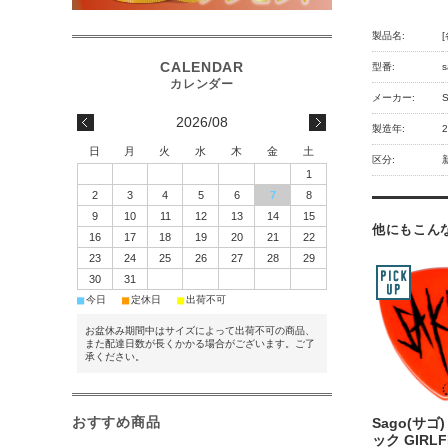
製品名:
型番:
s
メーカー:
2026/08
製造年:
日
月
火
水
木
金
土
区分:
1
2
3
4
5
6
7
8
9
10
11
12
13
14
15
他にもこんな
16
17
18
19
20
21
22
23
24
25
26
27
28
29
30
31
■
■
■
今日
定休日
出荷不可
お盆休み期間中はサイズによって出荷不可の商品、
また配達日数が長くかかる場合がございます。ご了
承ください。
おすすめ商品
Sago(サゴ
ック GIRLF