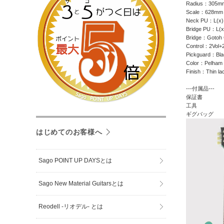
Radius：305m
Scale：628mm 
Neck PU：L(x)
Bridge PU：L(x
Bridge：Gotoh
Control：2Vol+
Pickguard：Bla
Color：Pelham 
Finish：Thin la
---付属品---
保証書
工具
ギグバッグ
はじめてのお客様へ
Sago POINT UP DAYSとは
Sago New Material Guitarsとは
Reodell -リオデル- とは