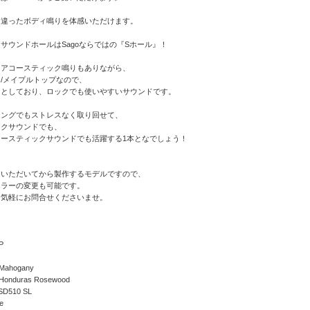
た違ったボディ鳴りを体感いただけます。
サウンドホールはSagoならではの『Sホール』！
たアコースティック鳴りもありながら、
/メイプルトップなので、
りとしており、ロックでも使いやすいサウンドです。
ジングでもストレスなく取り回せて、
ックサウンドでも、
ースティックサウンドでも活躍する1本となでしょう！
文いただいてから製作するモデルですので、
カラーの変更も可能です。
お気軽にお問合せくださいませ。
P
 Mahogany
：Honduras Rosewood
SD510 SL
e