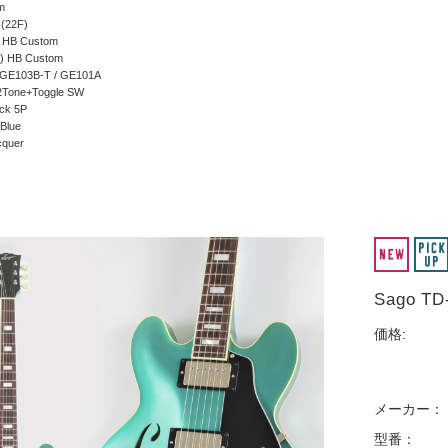
m
(22F)
 HB Custom
) HB Custom
 GE103B-T / GE101A
2Tone+Toggle SW
ck 5P
Blue
cquer
Sago 
価格:
メーカー：
型番：