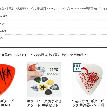
[各色３本限定] 本人直筆サイン入り認定証付 Sago(サゴ)エレキギター/Toddy SG/戸高 賢史シグネイチ
ag929
Sago
2022年
新品
商品がございます = 7000円以上お買い上げで送料無料 =
) ギターピ
ギターピック おまかせ
Sago(サゴ) ギターピ
RIEND
アソート 10枚セット
ック 和楽器バンド 町