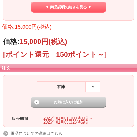
ださい！
▼ 商品説明の続きを見る ▼
【15,000円福袋】
価格:15,000円(税込)
必ず入っている商品↓↓
☆Tributary ×1個 →小型のエフェクターボードです！ ☆Chemi Cloth ×1枚 ☆ピ
価格:
15,000円
(税込)
ック ×10枚 ☆サゴキャラ ピック型アクリルキーホルダー ×1セット
----- その他もしかするとおまけ商品が入っているかも...！？
おたのしみに！
[ポイント還元 150ポイント～]
※カラーバリエーションがある商品は、ランダムとなります。ご選択はできませ
注文
ん。
在庫
×
2026年01月01日00時00分～
販売期間:
2026年01月05日23時59分
返品についての詳細はこちら